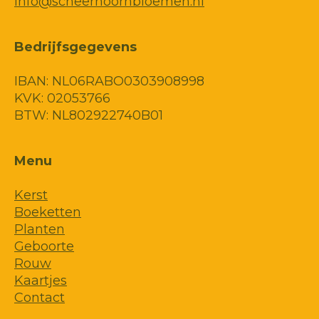
info@scheerhoornbloemen.nl
Bedrijfsgegevens
IBAN: NL06RABO0303908998
KVK: 02053766
BTW: NL802922740B01
Menu
Kerst
Boeketten
Planten
Geboorte
Rouw
Kaartjes
Contact