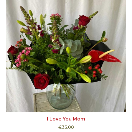
I Love You Mom
€
35.00