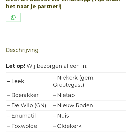
het naar je partner!)
Deel
op
WhatsApp
Beschrijving
Let op!
Wij bezorgen alleen in:
– Niekerk (gem.
– Leek
Grootegast)
– Boerakker
– Nietap
– De Wilp (GN)
– Nieuw Roden
– Enumatil
– Nuis
– Foxwolde
– Oldekerk