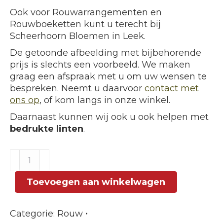
Ook voor Rouwarrangementen en
Rouwboeketten kunt u terecht bij
Scheerhoorn Bloemen in Leek.
De getoonde afbeelding met bijbehorende
prijs is slechts een voorbeeld. We maken
graag een afspraak met u om uw wensen te
bespreken. Neemt u daarvoor
contact met
ons op
, of kom langs in onze winkel.
Daarnaast kunnen wij ook u ook helpen met
bedrukte linten
.
Biedermeier
Bloemstuk
Rosé
Toevoegen aan winkelwagen
Wit
groot
Categorie:
Rouw
aantal