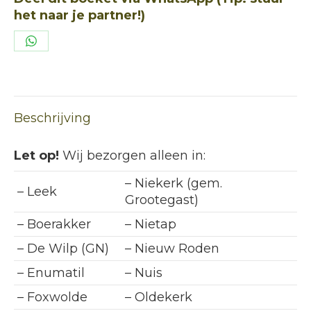
het naar je partner!)
Deel
op
WhatsApp
Beschrijving
Let op!
Wij bezorgen alleen in:
– Niekerk (gem.
– Leek
Grootegast)
– Boerakker
– Nietap
– De Wilp (GN)
– Nieuw Roden
– Enumatil
– Nuis
– Foxwolde
– Oldekerk