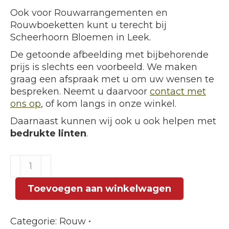
Ook voor Rouwarrangementen en
Rouwboeketten kunt u terecht bij
Scheerhoorn Bloemen in Leek.
De getoonde afbeelding met bijbehorende
prijs is slechts een voorbeeld. We maken
graag een afspraak met u om uw wensen te
bespreken. Neemt u daarvoor
contact met
ons op
, of kom langs in onze winkel.
Daarnaast kunnen wij ook u ook helpen met
bedrukte linten
.
Biedermeier
Bloemstuk
Rosé
Toevoegen aan winkelwagen
Wit
klein
Categorie:
Rouw
aantal