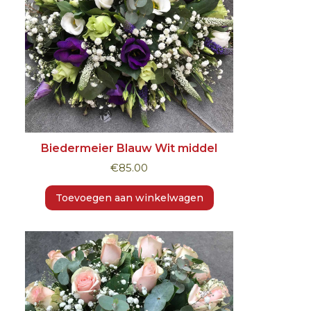
Biedermeier Blauw Wit middel
€
85.00
Toevoegen aan winkelwagen