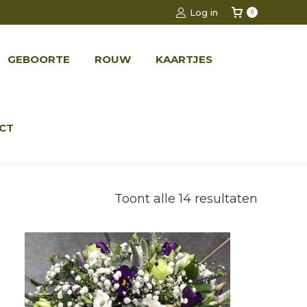
Log in
0
RTE
ROUW
KAARTJES
CONTACT
GEBOORTE
ROUW
KAARTJES
CT
Toont alle 14 resultaten