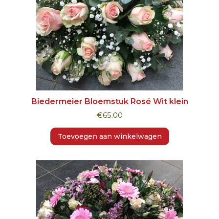
Biedermeier Bloemstuk Rosé Wit klein
€
65.00
Toevoegen aan winkelwagen