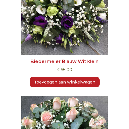
Biedermeier Blauw Wit klein
€
65.00
Toevoegen aan winkelwagen