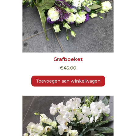
Grafboeket
€
45.00
Toevoegen aan winkelwagen