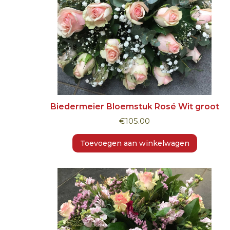
Biedermeier Bloemstuk Rosé Wit groot
€
105.00
Toevoegen aan winkelwagen