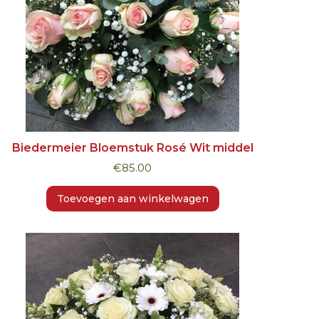
Biedermeier Bloemstuk Rosé Wit middel
€
85.00
Toevoegen aan winkelwagen